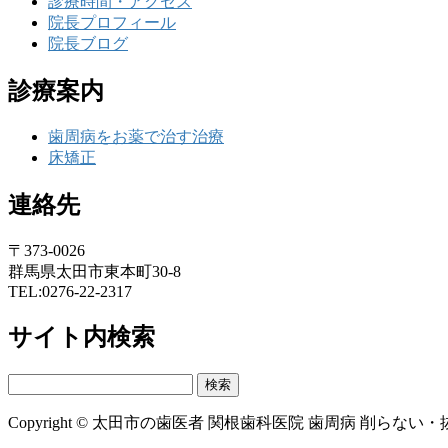
診療時間・アクセス
院長プロフィール
院長ブログ
診療案内
歯周病をお薬で治す治療
床矯正
連絡先
〒373-0026
群馬県太田市東本町30-8
TEL:0276-22-2317
サイト内検索
検
索:
Copyright © 太田市の歯医者 関根歯科医院 歯周病 削らない・抜かない A