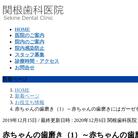
コ
ナ
ン
ビ
テ
ゲ
ン
ー
HOME
ツ
シ
医院のご案内
へ
ョ
院内のご案内
ス
ン
院内感染防止
キ
に
スタッフ募集
ッ
移
診療時間・アクセス
プ
動
お問合せ
新着ページ
HOME
新着ページ
お役立ち情報
赤ちゃんの歯磨き（1）～赤ちゃんの歯磨きにはガーゼ
2019年12月15日
/ 最終更新日時 :
2020年12月6日
関根歯科医院
赤ちゃんの歯磨き（1）～赤ちゃんの歯