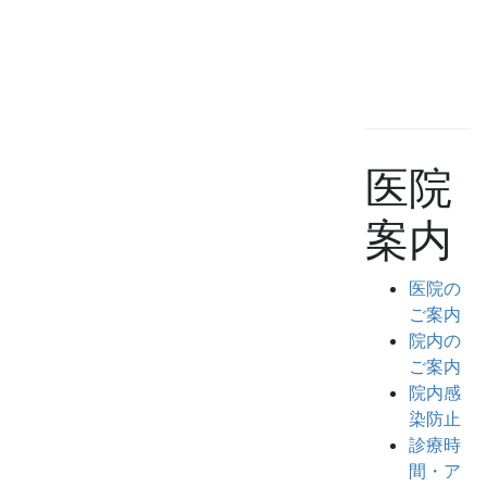
年
6
月
2
日
医院
案内
医院の
ご案内
院内の
ご案内
院内感
染防止
診療時
間・ア