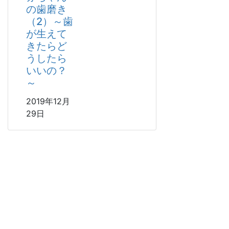
涯
の歯磨き
の
（2）～歯
健
が生えて
康
きたらど
～
うしたら
プ
いいの？
ロ
に
～
よ
2019年12月
る
ク
29日
リ
ー
ニ
ン
グ
の
予
防
効
果