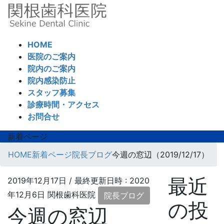
コ
ナ
ン
ビ
テ
ゲ
ン
ー
HOME
ツ
シ
医院のご案内
へ
ョ
院内のご案内
ス
ン
院内感染防止
キ
に
スタッフ募集
ッ
移
診療時間・アクセス
プ
動
お問合せ
新着ページ
HOME
新着ページ
院長ブログ
今週の窓辺（2019/12/17）
最近
2019年12月17日
/ 最終更新日時 :
2020
年12月6日
関根歯科医院
院長ブログ
の投
今週の窓辺