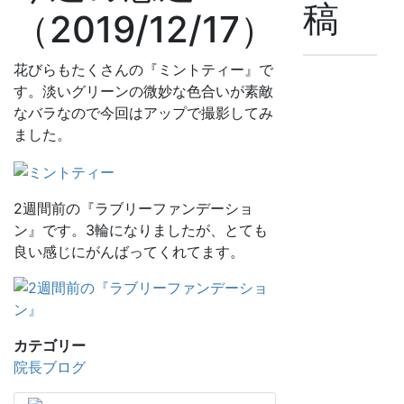
稿
（2019/12/17）
噛
花びらもたくさんの『ミントティー』で
む
す。淡いグリーンの微妙な色合いが素敵
力
なバラなので今回はアップで撮影してみ
が
ました。
決
め
る
健
2週間前の『ラブリーファンデーショ
康
ン』です。3輪になりましたが、とても
寿
良い感じにがんばってくれてます。
命
～
咀
嚼
力
カテゴリー
低
院長ブログ
下
が