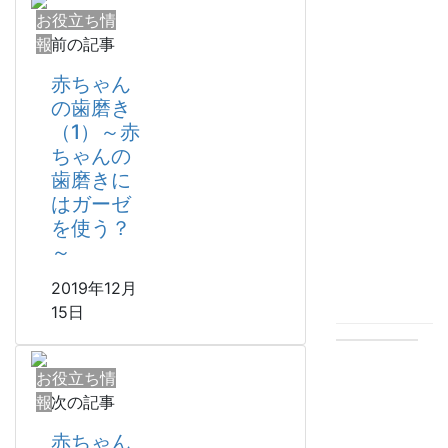
招
お役立ち情
く
報
前の記事
全
身
赤ちゃん
へ
の歯磨き
の
（1）～赤
影
響
ちゃんの
～
歯磨きに
2
はガーゼ
年
を使う？
7
～
月
21
2019年12月
日
15日
P
で
お役立ち情
守
報
次の記事
る
生
赤ちゃん