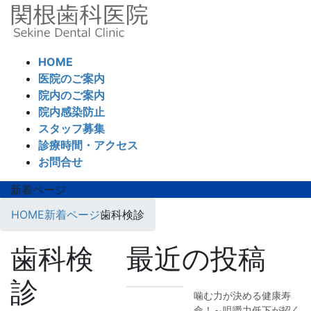
コ
ナ
ン
ビ
テ
ゲ
ン
ー
HOME
ツ
シ
医院のご案内
へ
ョ
院内のご案内
ス
ン
院内感染防止
キ
に
スタッフ募集
ッ
移
診療時間・アクセス
プ
動
お問合せ
新着ページ
HOME
新着ページ
歯科検診
歯科検
最近の投稿
診
噛む力が決める健康寿
命！～咀嚼力低下が招く