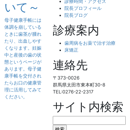
診療時間・アクセス
いて～
院長プロフィール
院長ブログ
母子健康手帳には
診療案内
体調を崩している
ときに歯茎が腫れ
たり、出血しやす
歯周病をお薬で治す治療
くなります。妊娠
床矯正
中と産後の歯の状
連絡先
態というページが
あります。母子健
康手帳を交付され
〒373-0026
たらお口の健康管
群馬県太田市東本町30-8
理に活用してみて
TEL:0276-22-2317
ください。
サイト内検索
検
索: