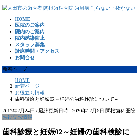
コ
ナ
ン
ビ
HOME
テ
ゲ
医院のご案内
ン
ー
院内のご案内
ツ
シ
院内感染防止
へ
ョ
スタッフ募集
ス
ン
診療時間・アクセス
キ
に
お問合せ
ッ
移
プ
動
新着ページ
HOME
新着ページ
お役立ち情報
歯科診療と妊娠02～妊婦の歯科検診について～
2017年2月24日
/ 最終更新日時 :
2020年12月6日
関根歯科医院
お役立ち情報
歯科診療と妊娠02～妊婦の歯科検診に