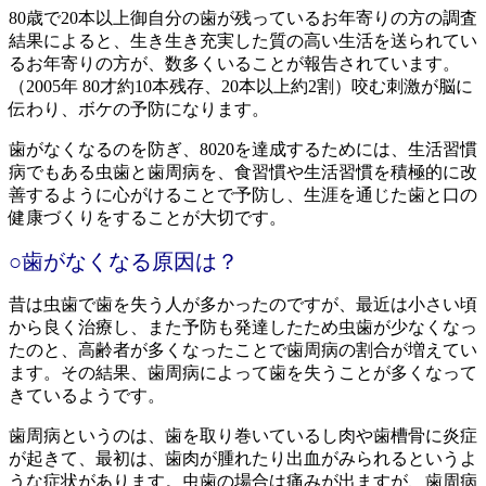
80歳で20本以上御自分の歯が残っているお年寄りの方の調査
結果によると、生き生き充実した質の高い生活を送られてい
るお年寄りの方が、数多くいることが報告されています。
（2005年 80才約10本残存、20本以上約2割）咬む刺激が脳に
伝わり、ボケの予防になります。
歯がなくなるのを防ぎ、8020を達成するためには、生活習慣
病でもある虫歯と歯周病を、食習慣や生活習慣を積極的に改
善するように心がけることで予防し、生涯を通じた歯と口の
健康づくりをすることが大切です。
○歯がなくなる原因は？
昔は虫歯で歯を失う人が多かったのですが、最近は小さい頃
から良く治療し、また予防も発達したため虫歯が少なくなっ
たのと、高齢者が多くなったことで歯周病の割合が増えてい
ます。その結果、歯周病によって歯を失うことが多くなって
きているようです。
歯周病というのは、歯を取り巻いているし肉や歯槽骨に炎症
が起きて、最初は、歯肉が腫れたり出血がみられるというよ
うな症状があります。虫歯の場合は痛みが出ますが、歯周病