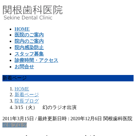
コ
ナ
ン
ビ
テ
ゲ
ン
ー
HOME
ツ
シ
医院のご案内
へ
ョ
院内のご案内
ス
ン
院内感染防止
キ
に
スタッフ募集
ッ
移
診療時間・アクセス
プ
動
お問合せ
新着ページ
HOME
新着ページ
院長ブログ
3/15（火） 幻のラジオ出演
2011年3月15日
/ 最終更新日時 :
2020年12月6日
関根歯科医院
院長ブログ