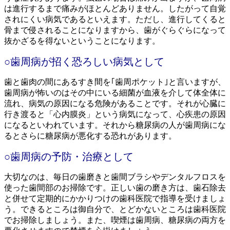
は進行するまで痛みがほとんどありません。したがって自覚
されにくい病気であるといえます。ただし、進行してくると
骨まで侵されることになりますから、歯がぐらぐらになって
抜かざるを得ないということになります。
○歯周病が招く恐ろしい病気として
歯と歯肉の間にあるすき間を｢歯周ポケット｣と言いますが、
歯周病が怖いのはその中にいる細菌が血液を介して体全体に
流れ、病気の原因になる危険があることです。それが心臓に
行き渡ると「心内膜炎」という病気になって、心疾患の原因
になるといわれています。それから糖尿病の人が歯周病にな
るとさらに糖尿病が悪化する恐れがあります。
○歯周病の予防・治療として
大切なのは、毎日の歯磨きと歯間ブラシやデンタルフロスを
使った歯間部のお掃除です。正しい歯の磨き方は、歯石除去
と併せて定期的にかかりつけの歯科医院で指導を受けましょ
う。できるところは御自分で、とどかないところは歯科医院
でお掃除しましょう。また、喫煙は歯周病、糖尿病の両方を