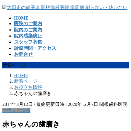
コ
ナ
ン
ビ
HOME
テ
ゲ
医院のご案内
ン
ー
院内のご案内
ツ
シ
院内感染防止
へ
ョ
スタッフ募集
ス
ン
診療時間・アクセス
キ
に
お問合せ
ッ
移
プ
動
新着ページ
HOME
新着ページ
お役立ち情報
赤ちゃんの歯磨き
2014年8月12日
/ 最終更新日時 :
2020年12月7日
関根歯科医院
お役立ち情報
赤ちゃんの歯磨き