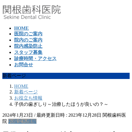
コ
ナ
ン
ビ
テ
ゲ
ン
ー
HOME
ツ
シ
医院のご案内
へ
ョ
院内のご案内
ス
ン
院内感染防止
キ
に
スタッフ募集
ッ
移
診療時間・アクセス
プ
動
お問合せ
新着ページ
HOME
新着ページ
お役立ち情報
子供の歯ぎしり～治療したほうが良いの？～
2024年1月23日
/ 最終更新日時 :
2023年12月28日
関根歯科医
院
お役立ち情報