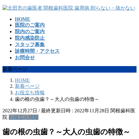
コ
ナ
ン
ビ
HOME
テ
ゲ
医院のご案内
ン
ー
院内のご案内
ツ
シ
院内感染防止
へ
ョ
スタッフ募集
ス
ン
診療時間・アクセス
キ
に
お問合せ
ッ
移
プ
動
新着ページ
HOME
新着ページ
お役立ち情報
歯の根の虫歯？～大人の虫歯の特徴～
2022年12月27日
/ 最終更新日時 :
2022年11月28日
関根歯科医
院
お役立ち情報
歯の根の虫歯？～大人の虫歯の特徴～