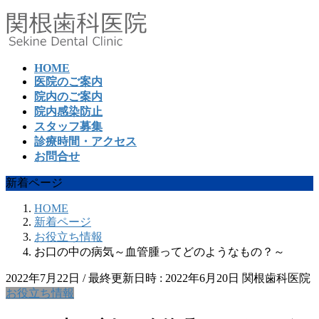
コ
ナ
ン
ビ
テ
ゲ
ン
ー
HOME
ツ
シ
医院のご案内
へ
ョ
院内のご案内
ス
ン
院内感染防止
キ
に
スタッフ募集
ッ
移
診療時間・アクセス
プ
動
お問合せ
新着ページ
HOME
新着ページ
お役立ち情報
お口の中の病気～血管腫ってどのようなもの？～
2022年7月22日
/ 最終更新日時 :
2022年6月20日
関根歯科医院
お役立ち情報