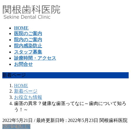
コ
ナ
ン
ビ
テ
ゲ
ン
ー
HOME
ツ
シ
医院のご案内
へ
ョ
院内のご案内
ス
ン
院内感染防止
キ
に
スタッフ募集
ッ
移
診療時間・アクセス
プ
動
お問合せ
新着ページ
HOME
新着ページ
お役立ち情報
歯茎の異常？健康な歯茎ってなに～歯肉について知ろ
う！～
2022年5月21日
/ 最終更新日時 :
2022年5月23日
関根歯科医院
お役立ち情報