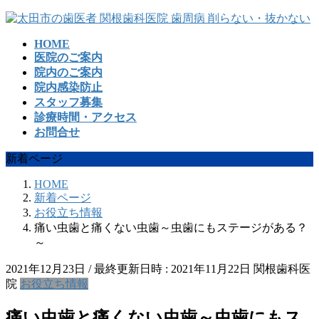
コ
ナ
ン
ビ
HOME
テ
ゲ
医院のご案内
ン
ー
院内のご案内
ツ
シ
院内感染防止
へ
ョ
スタッフ募集
ス
ン
診療時間・アクセス
キ
に
お問合せ
ッ
移
プ
動
新着ページ
HOME
新着ページ
お役立ち情報
痛い虫歯と痛くない虫歯～虫歯にもステージがある？
～
2021年12月23日
/ 最終更新日時 :
2021年11月22日
関根歯科医
院
お役立ち情報
痛い虫歯と痛くない虫歯～虫歯にもス