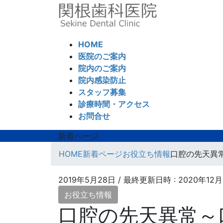
コ
ナ
ン
ビ
テ
ゲ
ン
ー
HOME
ツ
シ
医院のご案内
へ
ョ
院内のご案内
ス
ン
院内感染防止
キ
に
スタッフ募集
ッ
移
診療時間・アクセス
プ
動
お問合せ
新着ページ
HOME
新着ページ
お役立ち情報
口腔の先天異
2019年5月28日
/ 最終更新日時 :
2020年12
お役立ち情報
口腔の先天異常～