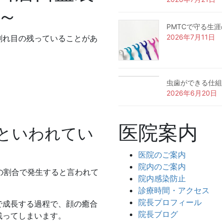
～
PMTCで守る生
2026年7月11日
割れ目の残っていることがあ
。
虫歯ができる仕組
。
2026年6月20日
医院案内
といわれてい
医院のご案内
院内のご案内
人の割合で発生すると言われて
院内感染防止
診療時間・アクセス
院長プロフィール
で成長する過程で、顔の癒合
院長ブログ
残ってしまいます。