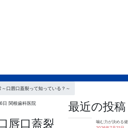
常～口唇口蓋裂って知っている？～
最近の投稿
月6日
関根歯科医院
口唇口蓋裂
噛む力が決める健
2026年7月21日