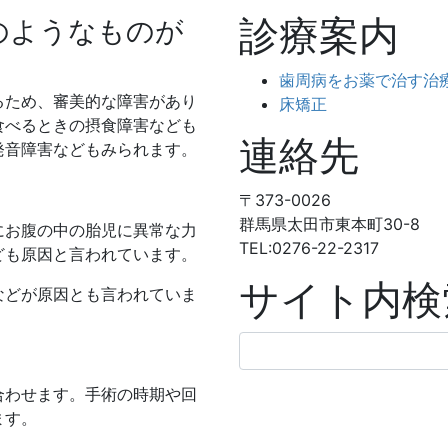
診療案内
のようなものが
歯周病をお薬で治す治
るため、審美的な障害があり
床矯正
食べるときの摂食障害なども
連絡先
発音障害などもみられます。
〒373-0026
群馬県太田市東本町30-8
にお腹の中の胎児に異常な力
TEL:0276-22-2317
ども原因と言われています。
サイト内検
などが原因とも言われていま
検
索:
合わせます。手術の時期や回
ます。