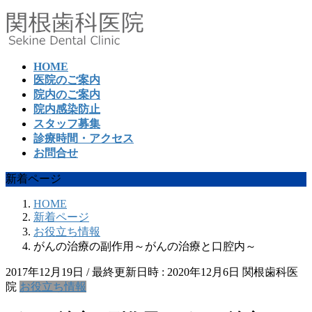
コ
ナ
ン
ビ
テ
ゲ
ン
ー
HOME
ツ
シ
医院のご案内
へ
ョ
院内のご案内
ス
ン
院内感染防止
キ
に
スタッフ募集
ッ
移
診療時間・アクセス
プ
動
お問合せ
新着ページ
HOME
新着ページ
お役立ち情報
がんの治療の副作用～がんの治療と口腔内～
2017年12月19日
/ 最終更新日時 :
2020年12月6日
関根歯科医
院
お役立ち情報