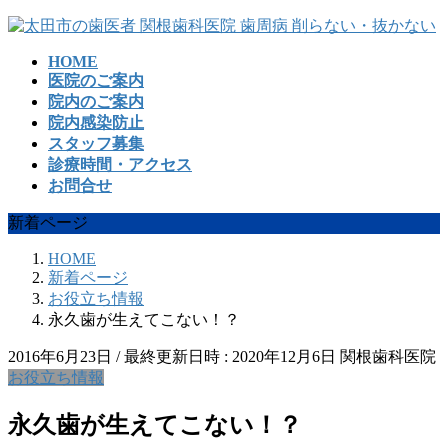
コ
ナ
ン
ビ
HOME
テ
ゲ
医院のご案内
ン
ー
院内のご案内
ツ
シ
院内感染防止
へ
ョ
スタッフ募集
ス
ン
診療時間・アクセス
キ
に
お問合せ
ッ
移
プ
動
新着ページ
HOME
新着ページ
お役立ち情報
永久歯が生えてこない！？
2016年6月23日
/ 最終更新日時 :
2020年12月6日
関根歯科医院
お役立ち情報
永久歯が生えてこない！？