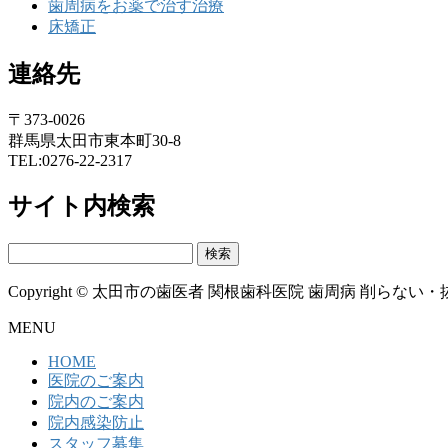
歯周病をお薬で治す治療
床矯正
連絡先
〒373-0026
群馬県太田市東本町30-8
TEL:0276-22-2317
サイト内検索
検
索:
Copyright © 太田市の歯医者 関根歯科医院 歯周病 削らない・抜かない A
MENU
HOME
医院のご案内
院内のご案内
院内感染防止
スタッフ募集