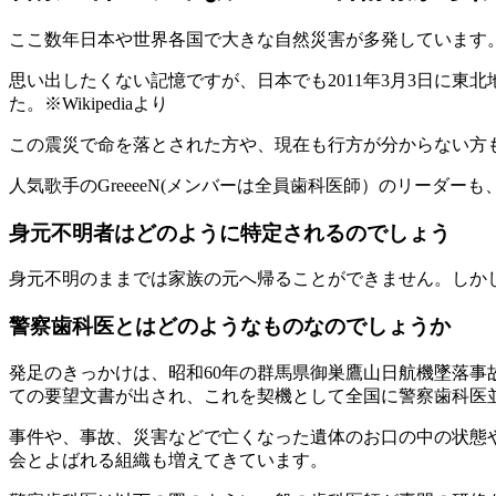
ここ数年日本や世界各国で大きな自然災害が多発しています
思い出したくない記憶ですが、日本でも2011年3月3日に
た。※Wikipediaより
この震災で命を落とされた方や、現在も行方が分からない方
人気歌手のGreeeeN(メンバーは全員歯科医師）のリーダ
身元不明者はどのように特定されるのでしょう
身元不明のままでは家族の元へ帰ることができません。しか
警察歯科医とはどのようなものなのでしょうか
発足のきっかけは、昭和60年の群馬県御巣鷹山日航機墜落事
ての要望文書が出され、これを契機として全国に警察歯科医
事件や、事故、災害などで亡くなった遺体のお口の中の状態
会とよばれる組織も増えてきています。