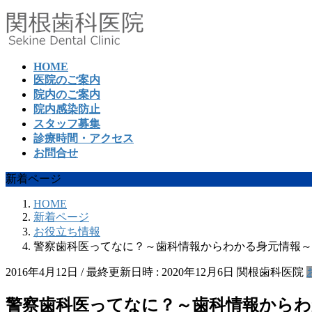
コ
ナ
ン
ビ
テ
ゲ
ン
ー
HOME
ツ
シ
医院のご案内
へ
ョ
院内のご案内
ス
ン
院内感染防止
キ
に
スタッフ募集
ッ
移
診療時間・アクセス
プ
動
お問合せ
新着ページ
HOME
新着ページ
お役立ち情報
警察歯科医ってなに？～歯科情報からわかる身元情報～
2016年4月12日
/ 最終更新日時 :
2020年12月6日
関根歯科医院
警察歯科医ってなに？～歯科情報からわ