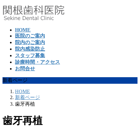
コ
ナ
ン
ビ
テ
ゲ
ン
ー
HOME
ツ
シ
医院のご案内
へ
ョ
院内のご案内
ス
ン
院内感染防止
キ
に
スタッフ募集
ッ
移
診療時間・アクセス
プ
動
お問合せ
新着ページ
HOME
新着ページ
歯牙再植
歯牙再植