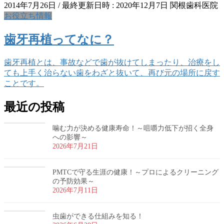
2014年7月26日
/ 最終更新日時 :
2020年12月7日
関根歯科医院
お役立ち情報
歯牙再植ってなに？
歯牙再植とは、事故などで歯が抜けてしまったり、治療をし
ても上手く治らない歯をわざと抜いて、再び元の場所に戻す
ことです。
最近の投稿
噛む力が決める健康寿命！～咀嚼力低下が招く全身
への影響～
2026年7月21日
PMTCで守る生涯の健康！～プロによるクリーニング
の予防効果～
2026年7月11日
虫歯ができる仕組みを知る！