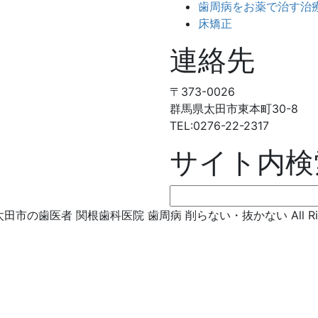
歯周病をお薬で治す治
床矯正
連絡先
〒373-0026
群馬県太田市東本町30-8
TEL:0276-22-2317
サイト内検
検
索:
© 太田市の歯医者 関根歯科医院 歯周病 削らない・抜かない All Right