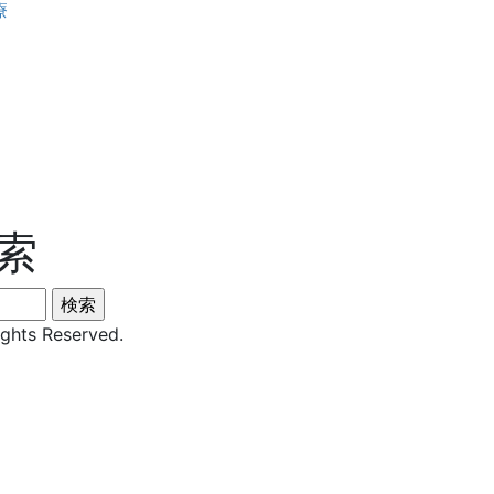
療
索
s Reserved.