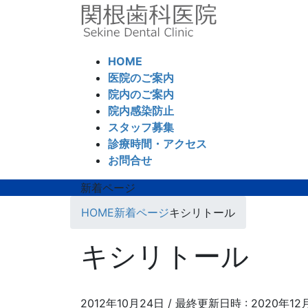
コ
ナ
ン
ビ
テ
ゲ
ン
ー
HOME
ツ
シ
医院のご案内
へ
ョ
院内のご案内
ス
ン
院内感染防止
キ
に
スタッフ募集
ッ
移
診療時間・アクセス
プ
動
お問合せ
新着ページ
HOME
新着ページ
キシリトール
キシリトール
2012年10月24日
/ 最終更新日時 :
2020年12