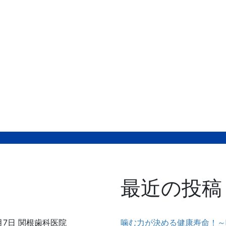
最近の投稿
月7日
関根歯科医院
噛む力が決める健康寿命！～