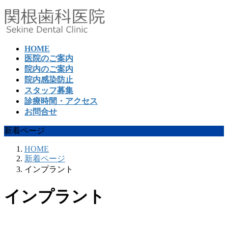
コ
ナ
ン
ビ
テ
ゲ
ン
ー
HOME
ツ
シ
医院のご案内
へ
ョ
院内のご案内
ス
ン
院内感染防止
キ
に
スタッフ募集
ッ
移
診療時間・アクセス
プ
動
お問合せ
新着ページ
HOME
新着ページ
インプラント
インプラント