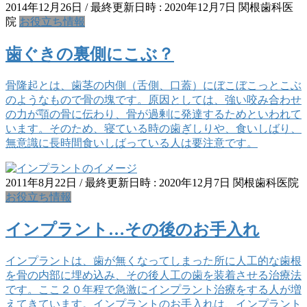
2014年12月26日
/ 最終更新日時 :
2020年12月7日
関根歯科医
院
お役立ち情報
歯ぐきの裏側にこぶ？
骨隆起とは、歯茎の内側（舌側、口蓋）にぼこぼこっとこぶ
のようなもので骨の塊です。原因としては、強い咬み合わせ
の力が顎の骨に伝わり、骨が過剰に発達するためといわれて
います。そのため、寝ている時の歯ぎしりや、食いしばり、
無意識に長時間食いしばっている人は要注意です。
2011年8月22日
/ 最終更新日時 :
2020年12月7日
関根歯科医院
お役立ち情報
インプラント…その後のお手入れ
インプラントは、歯が無くなってしまった所に人工的な歯根
を骨の内部に埋め込み、その後人工の歯を装着させる治療法
です。ここ２０年程で急激にインプラント治療をする人が増
えてきています。インプラントのお手入れは、インプラント