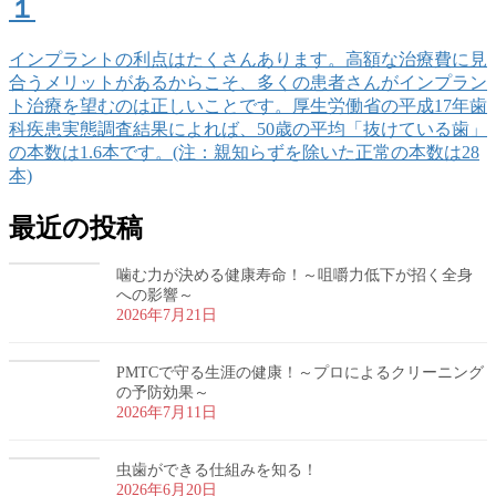
１
インプラントの利点はたくさんあります。高額な治療費に見
合うメリットがあるからこそ、多くの患者さんがインプラン
ト治療を望むのは正しいことです。厚生労働省の平成17年歯
科疾患実態調査結果によれば、50歳の平均「抜けている歯」
の本数は1.6本です。(注：親知らずを除いた正常の本数は28
本)
最近の投稿
噛む力が決める健康寿命！～咀嚼力低下が招く全身
への影響～
2026年7月21日
PMTCで守る生涯の健康！～プロによるクリーニング
の予防効果～
2026年7月11日
虫歯ができる仕組みを知る！
2026年6月20日