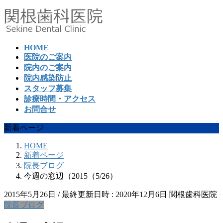
コ
ナ
ン
ビ
テ
ゲ
ン
ー
HOME
ツ
シ
医院のご案内
へ
ョ
院内のご案内
ス
ン
院内感染防止
キ
に
スタッフ募集
ッ
移
診療時間・アクセス
プ
動
お問合せ
新着ページ
HOME
新着ページ
院長ブログ
今週の窓辺（2015（5/26）
2015年5月26日
/ 最終更新日時 :
2020年12月6日
関根歯科医院
院長ブログ