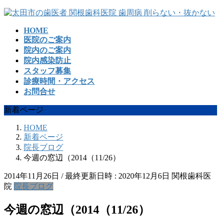
コ
ナ
ン
ビ
HOME
テ
ゲ
医院のご案内
ン
ー
院内のご案内
ツ
シ
院内感染防止
へ
ョ
スタッフ募集
ス
ン
診療時間・アクセス
キ
に
お問合せ
ッ
移
プ
動
新着ページ
HOME
新着ページ
院長ブログ
今週の窓辺（2014（11/26）
2014年11月26日
/ 最終更新日時 :
2020年12月6日
関根歯科医
院
院長ブログ
今週の窓辺（2014（11/26）