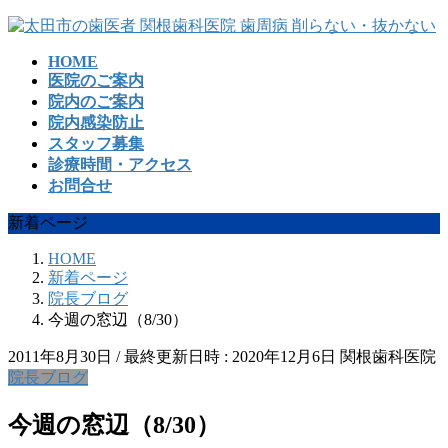
コ
ナ
ン
ビ
HOME
テ
ゲ
医院のご案内
ン
ー
院内のご案内
ツ
シ
院内感染防止
へ
ョ
スタッフ募集
ス
ン
診療時間・アクセス
キ
に
お問合せ
ッ
移
プ
動
新着ページ
HOME
新着ページ
院長ブログ
今週の窓辺（8/30）
2011年8月30日
/ 最終更新日時 :
2020年12月6日
関根歯科医院
院長ブログ
今週の窓辺（8/30）