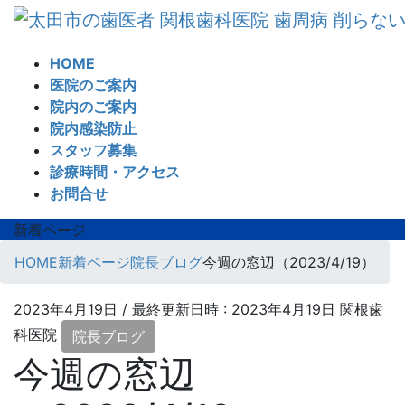
コ
ナ
ン
ビ
テ
ゲ
HOME
ン
ー
医院のご案内
ツ
シ
院内のご案内
へ
ョ
院内感染防止
ス
ン
スタッフ募集
キ
に
診療時間・アクセス
ッ
移
お問合せ
プ
動
新着ページ
HOME
新着ページ
院長ブログ
今週の窓辺（2023/4/19）
2023年4月19日
/ 最終更新日時 :
2023年4月19日
関根歯
科医院
院長ブログ
今週の窓辺