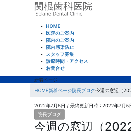
コ
ナ
ン
ビ
テ
ゲ
ン
ー
HOME
ツ
シ
医院のご案内
へ
ョ
院内のご案内
ス
ン
院内感染防止
キ
に
スタッフ募集
ッ
移
診療時間・アクセス
プ
動
お問合せ
新着ページ
HOME
新着ページ
院長ブログ
今週の窓辺（2022
2022年7月5日
/ 最終更新日時 :
2022年7月5
院長ブログ
今週の窓辺（2022