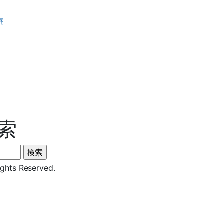
療
索
s Reserved.