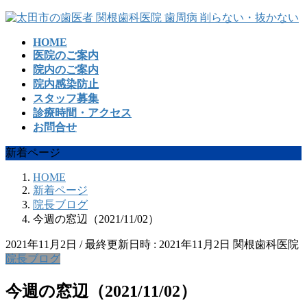
コ
ナ
ン
ビ
HOME
テ
ゲ
医院のご案内
ン
ー
院内のご案内
ツ
シ
院内感染防止
へ
ョ
スタッフ募集
ス
ン
診療時間・アクセス
キ
に
お問合せ
ッ
移
プ
動
新着ページ
HOME
新着ページ
院長ブログ
今週の窓辺（2021/11/02）
2021年11月2日
/ 最終更新日時 :
2021年11月2日
関根歯科医院
院長ブログ
今週の窓辺（2021/11/02）