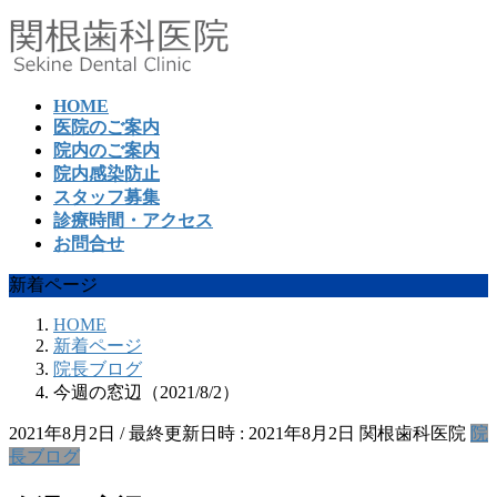
コ
ナ
ン
ビ
テ
ゲ
ン
ー
HOME
ツ
シ
医院のご案内
へ
ョ
院内のご案内
ス
ン
院内感染防止
キ
に
スタッフ募集
ッ
移
診療時間・アクセス
プ
動
お問合せ
新着ページ
HOME
新着ページ
院長ブログ
今週の窓辺（2021/8/2）
2021年8月2日
/ 最終更新日時 :
2021年8月2日
関根歯科医院
院
長ブログ