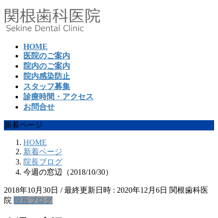
コ
ナ
ン
ビ
テ
ゲ
ン
ー
HOME
ツ
シ
医院のご案内
へ
ョ
院内のご案内
ス
ン
院内感染防止
キ
に
スタッフ募集
ッ
移
診療時間・アクセス
プ
動
お問合せ
新着ページ
HOME
新着ページ
院長ブログ
今週の窓辺（2018/10/30）
2018年10月30日
/ 最終更新日時 :
2020年12月6日
関根歯科医
院
院長ブログ