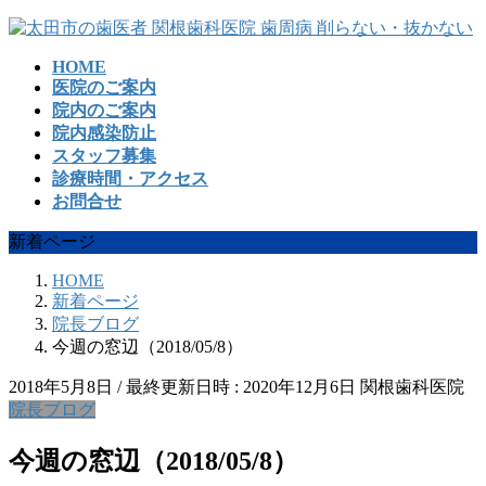
コ
ナ
ン
ビ
HOME
テ
ゲ
医院のご案内
ン
ー
院内のご案内
ツ
シ
院内感染防止
へ
ョ
スタッフ募集
ス
ン
診療時間・アクセス
キ
に
お問合せ
ッ
移
プ
動
新着ページ
HOME
新着ページ
院長ブログ
今週の窓辺（2018/05/8）
2018年5月8日
/ 最終更新日時 :
2020年12月6日
関根歯科医院
院長ブログ
今週の窓辺（2018/05/8）