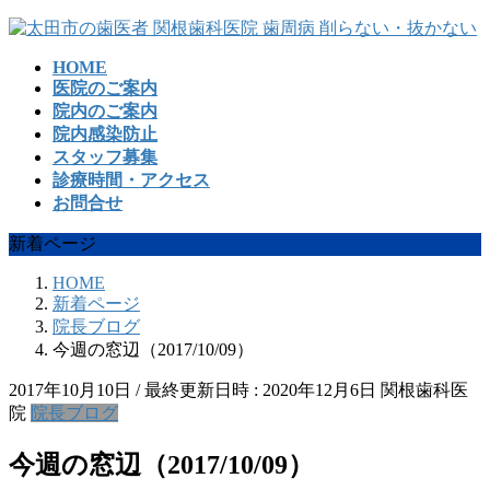
コ
ナ
ン
ビ
HOME
テ
ゲ
医院のご案内
ン
ー
院内のご案内
ツ
シ
院内感染防止
へ
ョ
スタッフ募集
ス
ン
診療時間・アクセス
キ
に
お問合せ
ッ
移
プ
動
新着ページ
HOME
新着ページ
院長ブログ
今週の窓辺（2017/10/09）
2017年10月10日
/ 最終更新日時 :
2020年12月6日
関根歯科医
院
院長ブログ
今週の窓辺（2017/10/09）