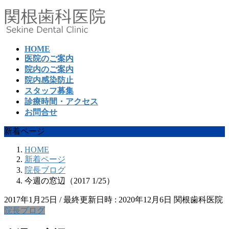
コ
ナ
ン
ビ
テ
ゲ
ン
ー
HOME
ツ
シ
医院のご案内
へ
ョ
院内のご案内
ス
ン
院内感染防止
キ
に
スタッフ募集
ッ
移
診療時間・アクセス
プ
動
お問合せ
新着ページ
HOME
新着ページ
院長ブログ
今週の窓辺（2017 1/25）
2017年1月25日
/ 最終更新日時 :
2020年12月6日
関根歯科医院
院長ブログ