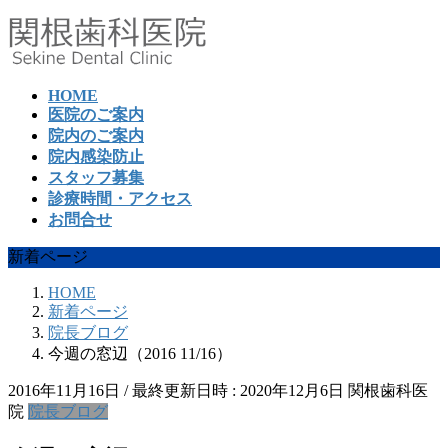
コ
ナ
ン
ビ
テ
ゲ
ン
ー
HOME
ツ
シ
医院のご案内
へ
ョ
院内のご案内
ス
ン
院内感染防止
キ
に
スタッフ募集
ッ
移
診療時間・アクセス
プ
動
お問合せ
新着ページ
HOME
新着ページ
院長ブログ
今週の窓辺（2016 11/16）
2016年11月16日
/ 最終更新日時 :
2020年12月6日
関根歯科医
院
院長ブログ