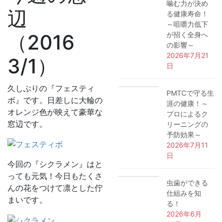
噛む力が決め
辺
る健康寿命！
～咀嚼力低下
（2016
が招く全身へ
の影響～
2026年7月21
3/1）
日
久しぶりの『フェスティ
PMTCで守る生
ボ』です。日差しに大輪の
涯の健康！～
オレンジ色が映えて豪華な
プロによるク
窓辺です。
リーニングの
予防効果～
2026年7月11
日
今回の『シクラメン』はと
っても元気！今日もたくさ
虫歯ができる
んの花をつけて凛とした佇
仕組みを知
まいです。
る！
2026年6月