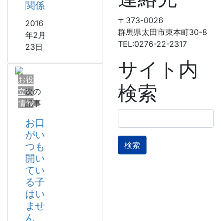
関係
〒373-0026
2016
群馬県太田市東本町30-8
年2月
TEL:0276-22-2317
23日
サイト内
お役
検索
立ち
次の
情報
記事
検
お口
索:
がい
つも
開い
てい
る子
はい
ませ
ん