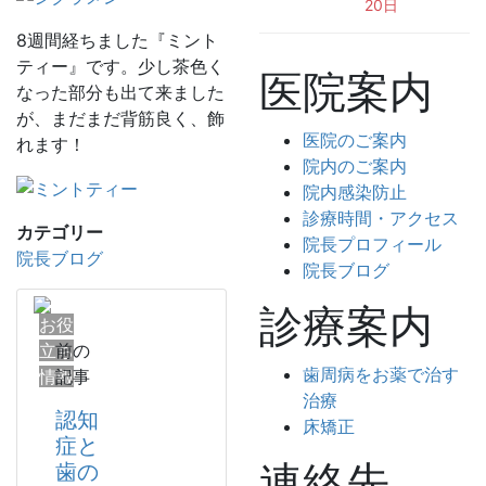
20日
8週間経ちました『ミント
ティー』です。少し茶色く
医院案内
なった部分も出て来ました
が、まだまだ背筋良く、飾
医院のご案内
れます！
院内のご案内
院内感染防止
診療時間・アクセス
カテゴリー
院長プロフィール
院長ブログ
院長ブログ
診療案内
お役
立ち
前の
歯周病をお薬で治す
情報
記事
治療
認知
床矯正
症と
連絡先
歯の