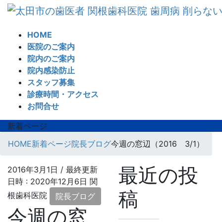
コ
ナ
ン
ビ
テ
ゲ
HOME
ン
ー
医院のご案内
ツ
シ
院内のご案内
へ
ョ
院内感染防止
ス
ン
スタッフ募集
キ
に
診療時間・アクセス
ッ
移
お問合せ
プ
動
新着ページ
HOME
新着ページ
院長ブログ
今週の窓辺（2016 3/1）
最近の投
2016年3月1日
/ 最終更新
日時 :
2020年12月6日
関
稿
根歯科医院
院長ブログ
今週の窓